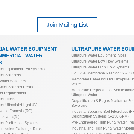
Join Mailing List
RIAL WATER EQUIPMENT
ULTRAPURE WATER EQU
MMERCIAL WATER
Ultrapure Water Equipment Types
Ultrapure Water Low Flow Systems
S
Ultrapure Water High Flow Systems
ater Equipment - All Systems
Liqui-Cel Membrane Reactor O2 & C
ter Softeners
Membrane Deaerators for Ultrapure Bo
Water Softeners
Water
ater Softener Rental
Membrane Degassing for Semiconduct
ner Replacement
Ultrapure Water
ter Filters
Degasification & Regasification for Fo
ter Ultraviolet Light UV
Beverage
everse Osmosis (RO)
Industrial Separate-Bed Fiberglass (F
Deionization Systems (5-250 GPM)
ionizers (DI)
Pre-Engineered High Purity Water Tre
ter Purification Systems
Industrial and High Purity Water Mobile
ionization Exchange Tanks