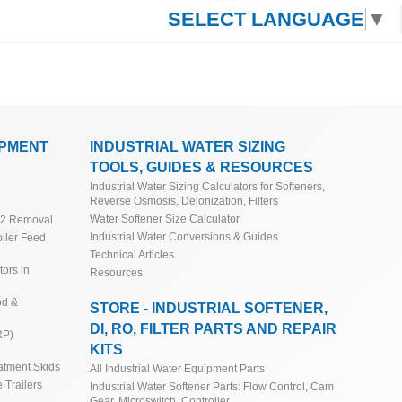
SELECT LANGUAGE
▼
IPMENT
INDUSTRIAL WATER SIZING
TOOLS, GUIDES & RESOURCES
Industrial Water Sizing Calculators for Softeners,
Reverse Osmosis, Deionization, Filters
Water Softener Size Calculator
O2 Removal
Industrial Water Conversions & Guides
iler Feed
Technical Articles
ors in
Resources
od &
STORE - INDUSTRIAL SOFTENER,
DI, RO, FILTER PARTS AND REPAIR
RP)
KITS
atment Skids
All Industrial Water Equipment Parts
 Trailers
Industrial Water Softener Parts: Flow Control, Cam
Gear, Microswitch, Controller