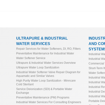
ULTRAPURE & INDUSTRIAL
INDUST
WATER SERVICES
AND CO
SYSTEM
Repair Services for Water Softeners, DI, RO, Filters
Preventative Maintenance for Industrial Water
Industrial W
Water Softener Service
Industrial Wa
Ultrapure & Industrial Water Services Overview
Commercial 
Ultrapure Water Loop Sanitization
Short-Term W
Industrial Water Softener Valve Repair Diagram for
Water Softe
Aquamatic and Similar Valves
Industrial Wa
High Purity Water Loop Sanitization - Minncare
Industrial Wa
Cold Sterilant
Industrial R
Service Deionization (SDI) & Portable Water
Industrial De
Exchange
Industrial Wa
Preventative Maintenance (PM) Programs
Portable De
Industrial Water Services For Consulting Engineers